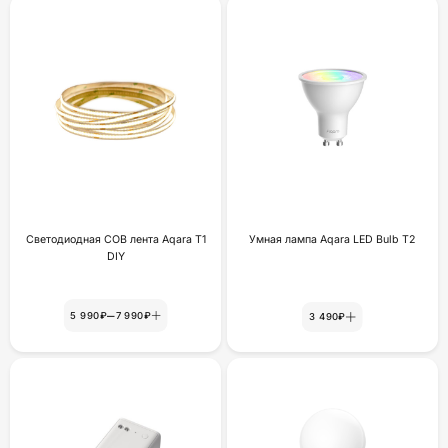
Светодиодная COB лента Aqara T1
Умная лампа Aqara LED Bulb T2
DIY
–
5 990₽
7 990₽
3 490₽