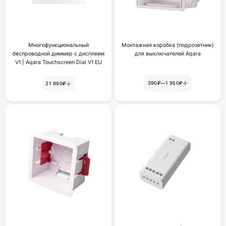
Многофункциональный
Монтажная коробка (подрозетник)
беспроводной диммер с дисплеем
для выключателей Aqara
V1 | Aqara Touchscreen Dial V1 EU
–
390₽
1 950₽
21 990₽