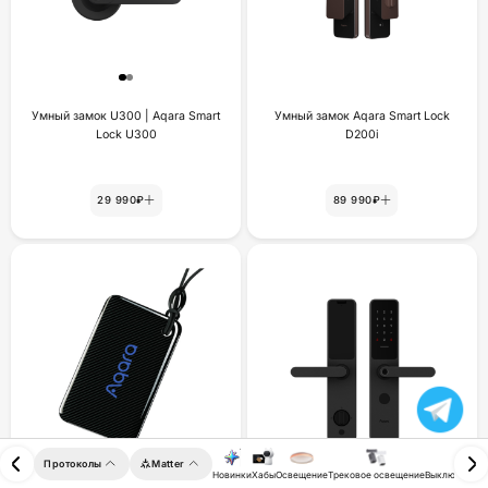
Умный замок U300 | Aqara Smart
Умный замок Aqara Smart Lock
Lock U300
D200i
29 990₽
89 990₽
Протоколы
Matter
Новинки
Хабы
Освещение
Трековое освещение
Выключатели 