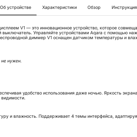
Об устройстве
Характеристики
Обзор
Инструкция
исплеем V1 — это инновационное устройство, которое совмеща
й выключатель. Управляйте устройствами Aqara с помощью наж
Беспроводной диммер V1 оснащен датчиком температуры и влаж
 не нужен.
еспечивая удобство использования даже ночью. Яркость экрана
 видимости.
туру и влажность. Поддерживает 4 темы интерфейса, адаптируя