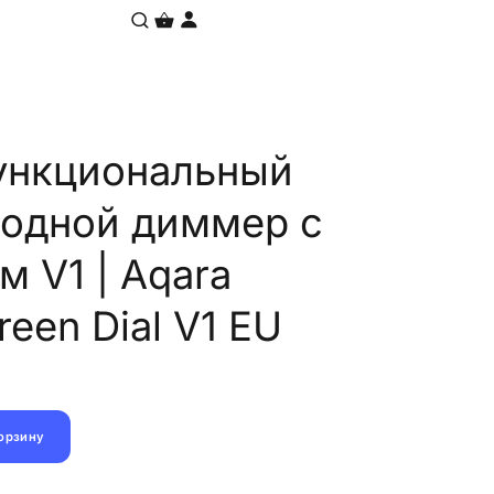
ункциональный
одной диммер с
м V1 | Aqara
een Dial V1 EU
корзину