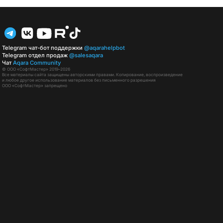
Telegram чат-бот поддержки
@aqarahelpbot
Telegram отдел продаж
@salesaqara
Чат
Aqara Community
© ООО «СофтМастер» 2019–2026
Все материалы сайта защищены авторскими правами. Копирование, воспроизведение
и любое другое использование материалов без письменного разрешения
ООО «СофтМастер» запрещено