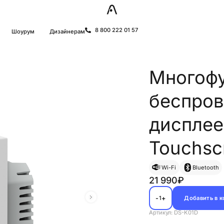
8 800 222 01 57
Шоурум
Дизайнерам
Многоф
беспров
дисплее
Touchscr
Wi-Fi
Bluetooth
21 990₽
-
+
Добавить в 
1
Артикул: DS-K01D