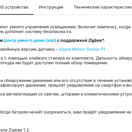
Об устройстве
Инструкция
Технические характеристик
нт умного управления освещением. Включит лампочку, когда в
чик дополнит систему безопасности.
им
Центр умного дома (хаб)
с поддержкой Zigbee*.
новлённую версию датчика –
Aqara Motion Sensor P1
ь с помощью клейкого стикера из комплекта. Дальность обнару
 откуда им будет доступен полный обзор помещения.
ри обнаружении движения или его отсутствия в течение установ
 зафиксирует движение, пришлёт уведомление на смартфон и вк
ска автоматизаций со светом, шторами и климатическими устро
 Когда батарея начнёт разряжаться, вам придёт уведомление на
ла Zigbee 1.2.