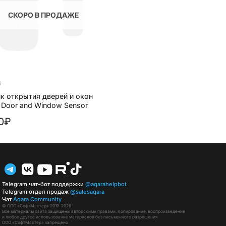
СКОРО В ПРОДАЖЕ
В
к открытия дверей и окон
 Door and Window Sensor
90₽
Telegram чат-бот поддержки
@aqarahelpbot
Telegram отдел продаж
@salesaqara
Чат
Aqara Community
© ООО «СофтМастер» 2019–2026
Все материалы сайта защищены авторскими правами. Копирование, воспроизведение
и любое другое использование материалов без письменного разрешения
ООО «СофтМастер» запрещено