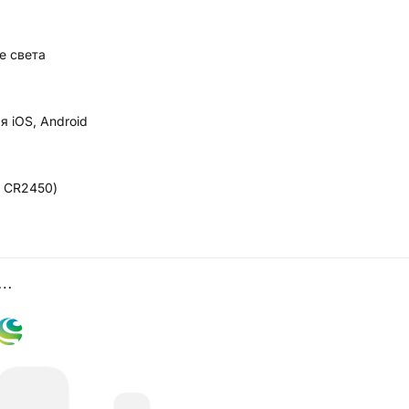
е света
я iOS, Android
а CR2450)
О…