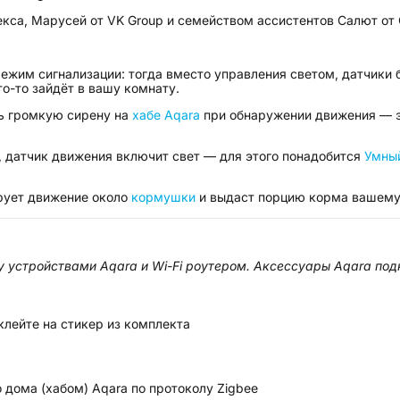
декса, Марусей от VK Group и семейством ассистентов Салют от
ежим сигнализации: тогда вместо управления светом, датчики 
то-то зайдёт в вашу комнату.
ть громкую сирену на
хабе Aqara
при обнаружении движения — эт
у, датчик движения включит свет — для этого понадобится
Умны
рует движение около
кормушки
и выдаст порцию корма вашему 
 устройствами Aqara и Wi-Fi роутером. Аксессуары Aqara под
лейте на стикер из комплекта
 дома (хабом) Aqara по протоколу Zigbee