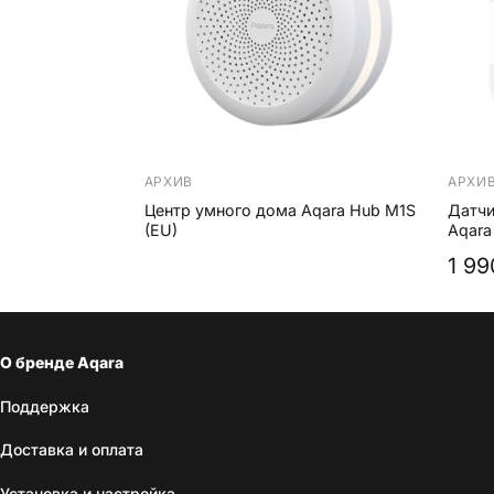
+
+
АРХИВ
АРХИ
Центр умного дома Aqara Hub M1S
Датчи
(EU)
Aqara
1 9
О бренде Aqara
Поддержка
Доставка и оплата
Установка и настройка