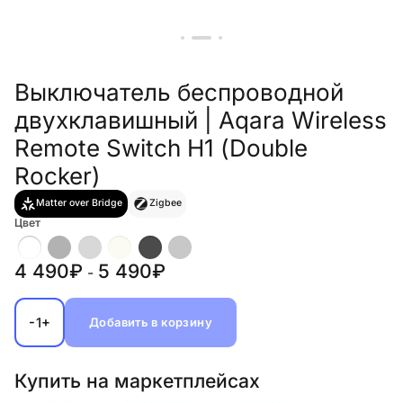
Выключатель беспроводной
двухклавишный | Aqara Wireless
Remote Switch H1 (Double
Rocker)
Matter over Bridge
Zigbee
Цвет
4 490₽
5 490₽
-
-
+
1
Добавить в корзину
Купить на маркетплейсах