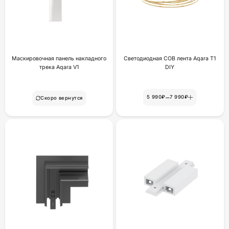
Маскировочная панель накладного
Светодиодная COB лента Aqara T1
трека Aqara V1
DIY
–
5 990₽
7 990₽
Скоро вернутся