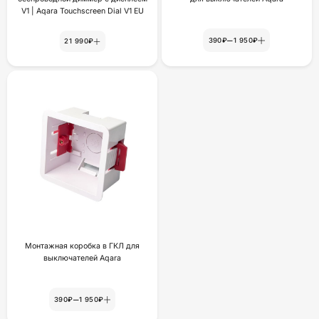
V1 | Aqara Touchscreen Dial V1 EU
–
390₽
1 950₽
21 990₽
Монтажная коробка в ГКЛ для
выключателей Aqara
–
390₽
1 950₽