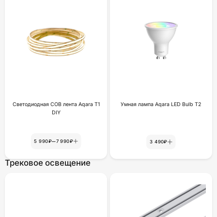
Светодиодная COB лента Aqara T1
Умная лампа Aqara LED Bulb T2
DIY
–
5 990₽
7 990₽
3 490₽
Трековое освещение