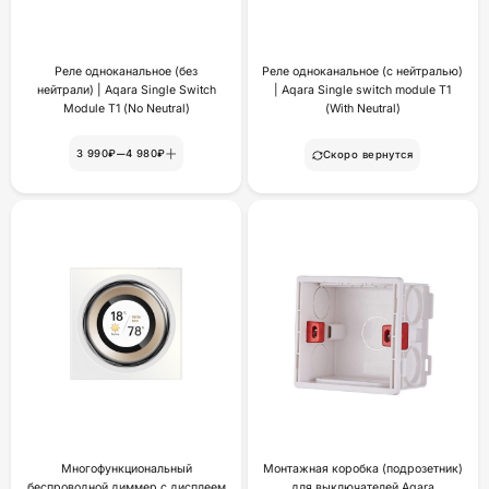
Реле одноканальное (без
Реле одноканальное (с нейтралью)
нейтрали) | Aqara Single Switch
| Aqara Single switch module T1
Module T1 (No Neutral)
(With Neutral)
–
3 990₽
4 980₽
Скоро вернутся
Многофункциональный
Монтажная коробка (подрозетник)
беспроводной диммер с дисплеем
для выключателей Aqara