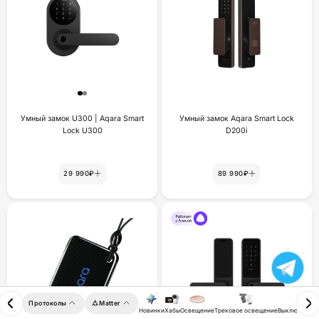
Умный замок U300 | Aqara Smart
Умный замок Aqara Smart Lock
Lock U300
D200i
29 990₽
89 990₽
Протоколы
Matter
Новинки
Хабы
Освещение
Трековое освещение
Выключатели 