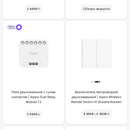
3 490₽
Скоро вернутся
Реле двухканальное с сухим
Выключатель беспроводной
контактом | Aqara Dual Relay
двухклавишный | Aqara Wireless
Module T2
Remote Switch H1 (Double Rocker)
–
4 490₽
5 490₽
5 990₽