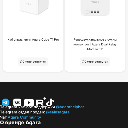
Куб управления Aqara Cube T1 Pro
Реле двухканальное с сухим
контактом | Aqara Dual Relay
Module T2
Скоро вернутся
Скоро вернутся
Telegram чат-бот поддержки
@aqarahelpbot
Telegram отдел продаж
@salesaqara
Чат
Aqara Community
О бренде Aqara