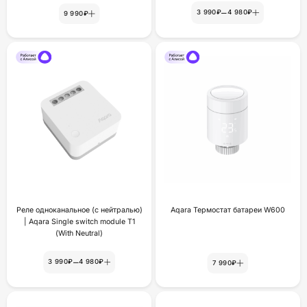
–
3 990₽
4 980₽
9 990₽
Реле одноканальное (с нейтралью)
Aqara Термостат батареи W600
| Aqara Single switch module T1
(With Neutral)
–
3 990₽
4 980₽
7 990₽