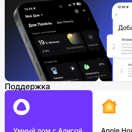
Поддержка
Умный дом
с Алисой
Apple H