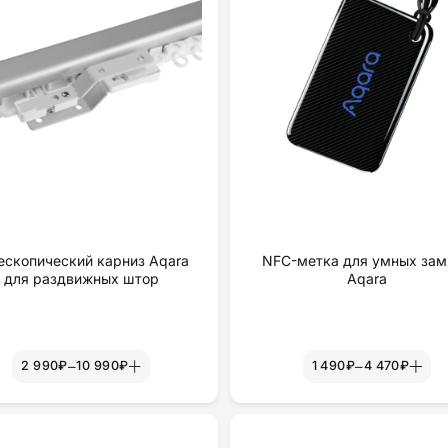
ескопический карниз Aqara
NFC-метка для умных зам
для раздвижных штор
Aqara
–
–
2 990₽
10 990₽
1 490₽
4 470₽