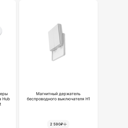
меры
Магнитный держатель
a Hub
беспроводного выключателя H1
t
2 590₽