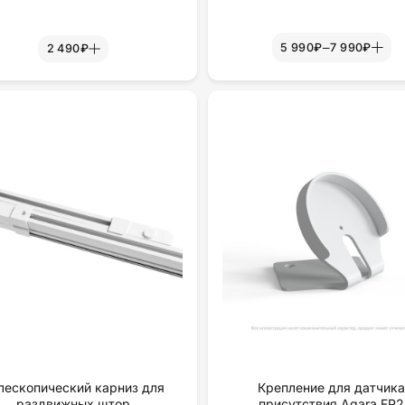
–
5 990₽
7 990₽
2 490₽
лескопический карниз для
Крепление для датчик
раздвижных штор
присутствия Aqara FP2