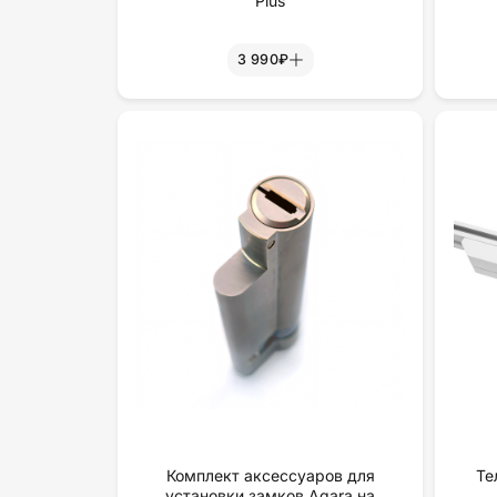
Plus
3 990₽
Комплект аксессуаров для
Те
установки замков Aqara на