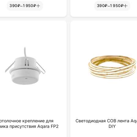
–
–
390₽
1 950₽
390₽
1 950₽
отолочное крепление для
Светодиодная COB лента Aqa
чика присутствия Aqara FP2
DIY