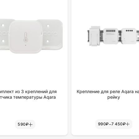
мплект из 3 креплений для
Крепление для реле Aqara н
тчика температуры Aqara
рейку
–
990₽
7 450₽
590₽