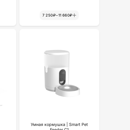
–
7 250₽
11 660₽
а
Умная кормушка | Smart Pet
Feeder C1