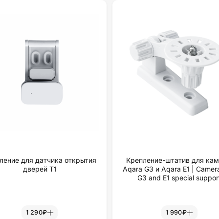
ление для датчика открытия
Крепление-штатив для ка
дверей Т1
Aqara G3 и Aqara E1 | Camer
G3 and E1 special suppor
1 290₽
1 990₽