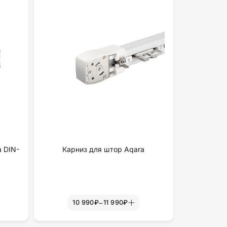
а DIN-
Карниз для штор Aqara
–
10 990₽
11 990₽