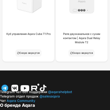
Куб управления Aqara Cube T1 Pro
Реле двухканальное с сухим
контактом | Aqara Dual Relay
Module T2
Скоро вернутся
Скоро вернутся
Telegram чат-бот поддержки
@aqarahelpbot
Telegram отдел продаж
@salesaqara
Чат
Aqara Community
О бренде Aqara