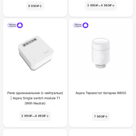
–
3 990₽
4 980₽
9 990₽
Реле одноканальное (с нейтралью)
Aqara Термостат батареи W600
| Aqara Single switch module T1
(With Neutral)
–
3 990₽
4 980₽
7 990₽