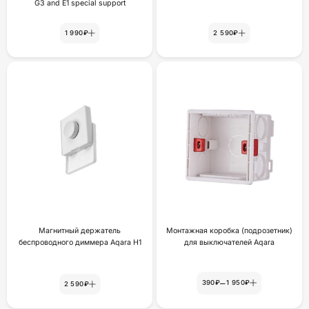
G3 and E1 special support
1 990₽
2 590₽
Магнитный держатель
Монтажная коробка (подрозетник)
беспроводного диммера Aqara H1
для выключателей Aqara
–
390₽
1 950₽
2 590₽