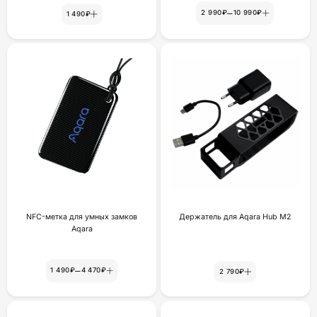
–
2 990₽
10 990₽
1 490₽
NFC-метка для умных замков
Держатель для Aqara Hub M2
Aqara
–
1 490₽
4 470₽
2 790₽