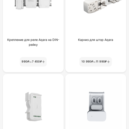
Крепление для реле Aqara на DIN-
Карниз для штор Aqara
рейку
–
–
990₽
7 450₽
10 990₽
11 990₽