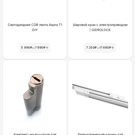
Светодиодная COB лента Aqara T1
Шаровой кран с электроприводом
DIY
| GIDROLOCK
–
–
5 990₽
7 990₽
7 250₽
11 660₽
Комплект аксессуаров для
Телескопический карниз для