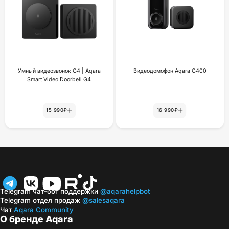
Умный видеозвонок G4 | Aqara
Видеодомофон Aqara G400
Smart Video Doorbell G4
15 990₽
16 990₽
Telegram чат-бот поддержки
@aqarahelpbot
Telegram отдел продаж
@salesaqara
Чат
Aqara Community
О бренде Aqara