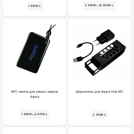
–
2 990₽
10 990₽
1 490₽
NFC-метка для умных замков
Держатель для Aqara Hub M2
Aqara
–
1 490₽
4 470₽
2 790₽