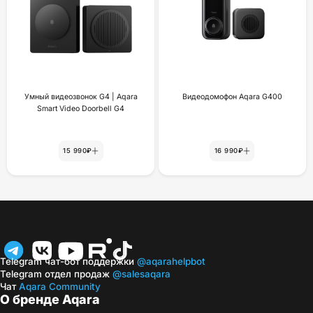
Умный видеозвонок G4 | Aqara
Видеодомофон Aqara G400
Smart Video Doorbell G4
15 990₽
16 990₽
Telegram чат-бот поддержки
@aqarahelpbot
Telegram отдел продаж
@salesaqara
Чат
Aqara Community
О бренде Aqara