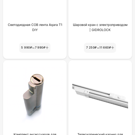
Светодиодная COB лента Aqara T1
Шаровой кран с электроприводом
DIY
| GIDROLOCK
–
–
5 990₽
7 990₽
7 250₽
11 660₽
Комплект аксессуаров для
Телескопический карниз для