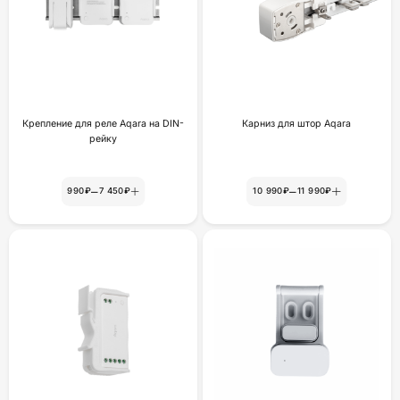
Крепление для реле Aqara на DIN-
Карниз для штор Aqara
рейку
–
–
990₽
7 450₽
10 990₽
11 990₽