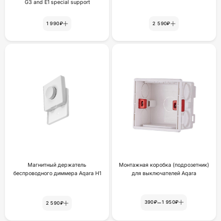
G3 and E1 special support
1 990₽
2 590₽
Магнитный держатель
Монтажная коробка (подрозетник)
беспроводного диммера Aqara H1
для выключателей Aqara
–
390₽
1 950₽
2 590₽