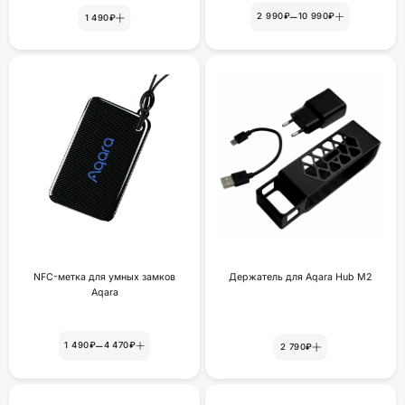
–
2 990₽
10 990₽
1 490₽
NFC-метка для умных замков
Держатель для Aqara Hub M2
Aqara
–
1 490₽
4 470₽
2 790₽