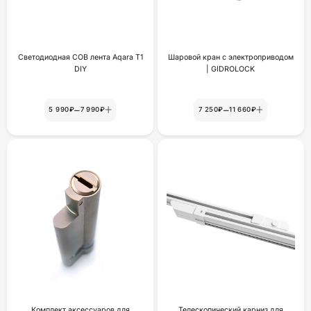
Светодиодная COB лента Aqara T1
Шаровой кран с электроприводом
DIY
| GIDROLOCK
–
–
5 990₽
7 990₽
7 250₽
11 660₽
Комплект аксессуаров для
Телескопический карниз для