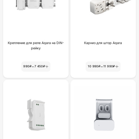
Крепление для реле Aqara на DIN-
Карниз для штор Aqara
рейку
–
–
990₽
7 450₽
10 990₽
11 990₽