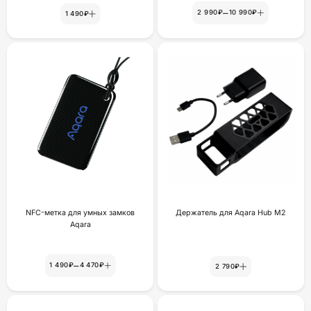
–
2 990₽
10 990₽
1 490₽
NFC-метка для умных замков
Держатель для Aqara Hub M2
Aqara
–
1 490₽
4 470₽
2 790₽