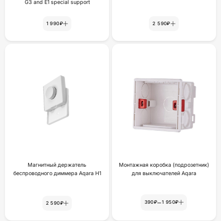
G3 and E1 special support
1 990₽
2 590₽
Магнитный держатель
Монтажная коробка (подрозетник)
беспроводного диммера Aqara H1
для выключателей Aqara
–
390₽
1 950₽
2 590₽