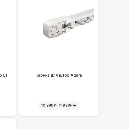
 Е1 |
Карниз для штор Aqara
–
10 990₽
11 990₽