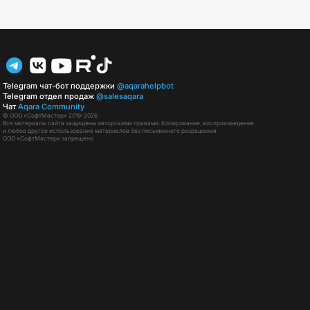
Telegram чат-бот поддержки
@aqarahelpbot
Telegram отдел продаж
@salesaqara
Чат
Aqara Community
© ООО «СофтМастер» 2019–2026
Все материалы сайта защищены авторскими правами. Копирование, воспроизведение
и любое другое использование материалов без письменного разрешения
ООО «СофтМастер» запрещено