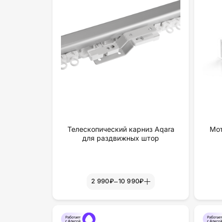
Телескопический карниз Aqara
Мот
для раздвижных штор
–
2 990₽
10 990₽