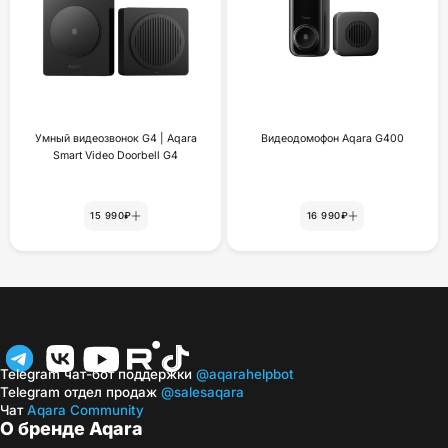
Умный видеозвонок G4 | Aqara
Видеодомофон Aqara G400
Smart Video Doorbell G4
15 990₽
16 990₽
Telegram чат-бот поддержки
@aqarahelpbot
Telegram отдел продаж
@salesaqara
Чат
Aqara Community
О бренде Aqara