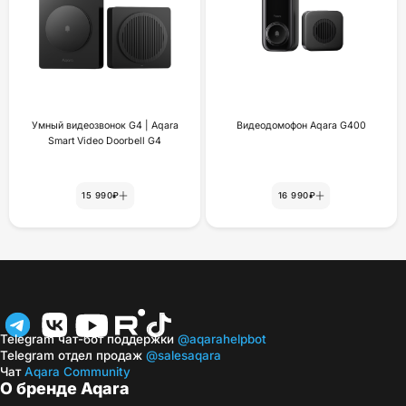
Умный видеозвонок G4 | Aqara
Видеодомофон Aqara G400
Smart Video Doorbell G4
15 990₽
16 990₽
Telegram чат-бот поддержки
@aqarahelpbot
Telegram отдел продаж
@salesaqara
Чат
Aqara Community
О бренде Aqara