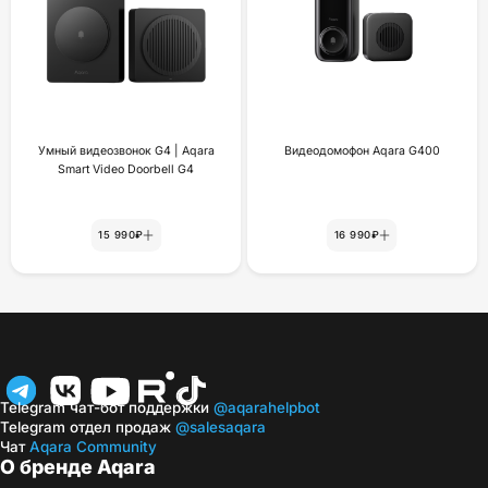
Умный видеозвонок G4 | Aqara
Видеодомофон Aqara G400
Smart Video Doorbell G4
15 990₽
16 990₽
Telegram чат-бот поддержки
@aqarahelpbot
Telegram отдел продаж
@salesaqara
Чат
Aqara Community
О бренде Aqara