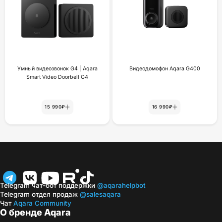
Умный видеозвонок G4 | Aqara
Видеодомофон Aqara G400
Smart Video Doorbell G4
15 990₽
16 990₽
Telegram чат-бот поддержки
@aqarahelpbot
Telegram отдел продаж
@salesaqara
Чат
Aqara Community
О бренде Aqara