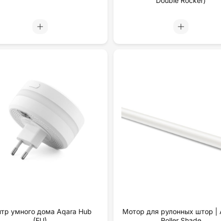
Double Rocker)
тр умного дома Aqara Hub
Мотор для рулонных штор | 
(EU)
Roller Shade