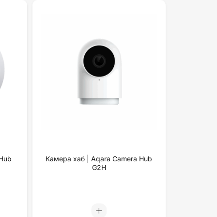
 Hub
Камера хаб | Aqara Camera Hub
G2H