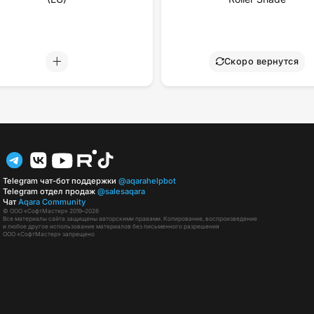
Скоро вернутся
Telegram чат-бот поддержки
@aqarahelpbot
Telegram отдел продаж
@salesaqara
Чат
Aqara Community
© ООО «СофтМастер» 2019–2026
Все материалы сайта защищены авторскими правами. Копирование, воспроизведение
и любое другое использование материалов без письменного разрешения
ООО «СофтМастер» запрещено