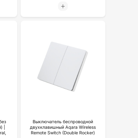
без
Выключатель беспроводной
) |
двухклавишный Aqara Wireless
al,
Remote Switch (Double Rocker)