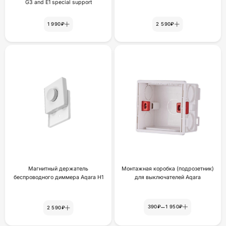
G3 and E1 special support
1 990₽
2 590₽
Магнитный держатель
Монтажная коробка (подрозетник)
беспроводного диммера Aqara H1
для выключателей Aqara
–
390₽
1 950₽
2 590₽