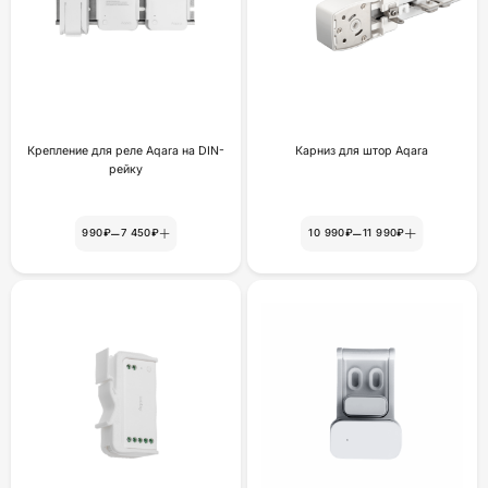
Крепление для реле Aqara на DIN-
Карниз для штор Aqara
рейку
–
–
990₽
7 450₽
10 990₽
11 990₽