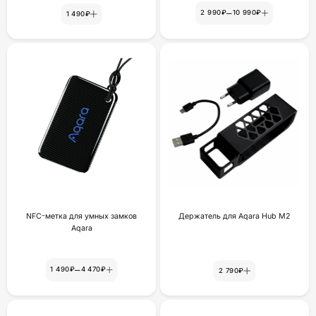
–
2 990₽
10 990₽
1 490₽
NFC-метка для умных замков
Держатель для Aqara Hub M2
Aqara
–
1 490₽
4 470₽
2 790₽