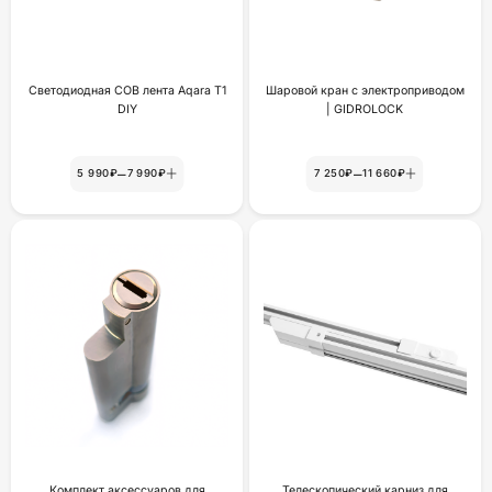
Светодиодная COB лента Aqara T1
Шаровой кран с электроприводом
DIY
| GIDROLOCK
–
–
5 990₽
7 990₽
7 250₽
11 660₽
Комплект аксессуаров для
Телескопический карниз для