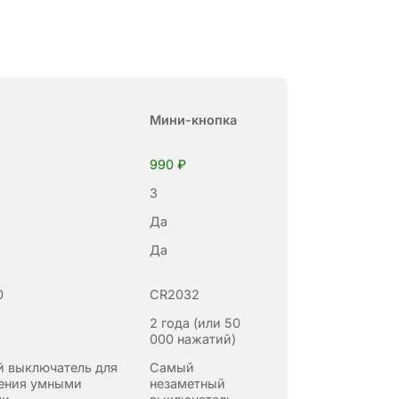
Мини-кнопка
990 ₽
3
Да
Да
0
CR2032
2 года (или 50
000 нажатий)
 выключатель для
Самый
ения умными
незаметный