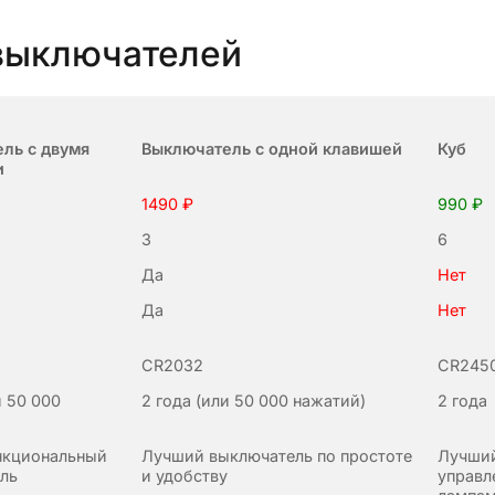
выключателей
ль с двумя
Выключатель с одной клавишей
Куб
и
1490 ₽
990 ₽
3
6
Да
Нет
Да
Нет
CR2032
CR245
и 50 000
2 года (или 50 000 нажатий)
2 года
нкциональный
Лучший выключатель по простоте
Лучший
ль
и удобству
управл