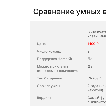
Сравнение умных 
—
Выключате
клавишам
Цена
1490 ₽
Число команд
9
Поддержка HomeKit
Да
Можно приклеить
Да
стикером из комплекта
Тип батарейки
CR2032
Срок службы
2 года (ил
нажатий)
Вердикт
Самый фу
выключате