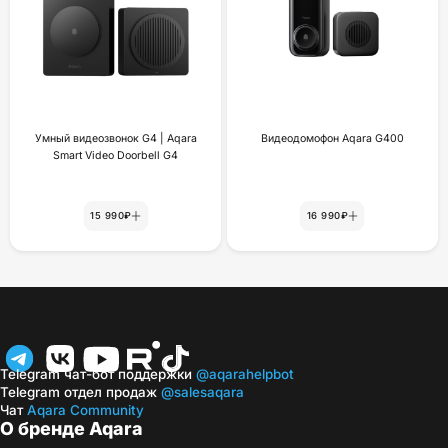
Умный видеозвонок G4 | Aqara
Видеодомофон Aqara G400
Smart Video Doorbell G4
15 990₽
16 990₽
Telegram чат-бот поддержки
@aqarahelpbot
Telegram отдел продаж
@salesaqara
Чат
Aqara Community
О бренде Aqara