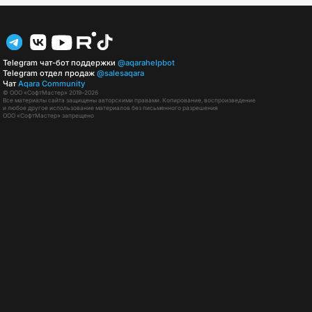
Telegram чат-бот поддержки
@aqarahelpbot
Telegram отдел продаж
@salesaqara
Чат
Aqara Community
© ООО «СофтМастер» 2019–2026
Все материалы сайта защищены авторскими правами. Копирование, воспроизведение
и любое другое использование материалов без письменного разрешения
ООО «СофтМастер» запрещено