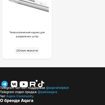
Телескопический карниз для
раздвижных штор
Скоро вернутся
Telegram чат-бот поддержки
@aqarahelpbot
Telegram отдел продаж
@salesaqara
Чат
Aqara Community
О бренде Aqara