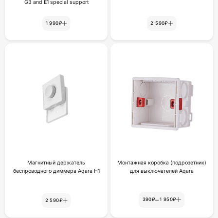
G3 and E1 special support
1 990₽
2 590₽
Магнитный держатель
Монтажная коробка (подрозетник)
беспроводного диммера Aqara H1
для выключателей Aqara
–
390₽
1 950₽
2 590₽