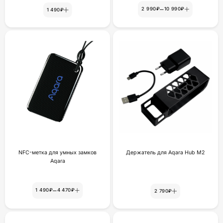
–
2 990₽
10 990₽
1 490₽
NFC-метка для умных замков
Держатель для Aqara Hub M2
Aqara
–
1 490₽
4 470₽
2 790₽