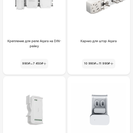
Крепление для реле Aqara на DIN-
Карниз для штор Aqara
рейку
–
–
990₽
7 450₽
10 990₽
11 990₽