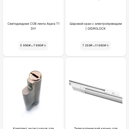
Светодиодная COB лента Aqara T1
Шаровой кран с электроприводом
DIY
| GIDROLOCK
–
–
5 990₽
7 990₽
7 250₽
11 660₽
Комплект аксессуаров для
Телескопический карниз для