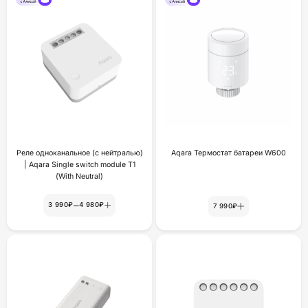
Реле одноканальное (с нейтралью)
Aqara Термостат батареи W600
| Aqara Single switch module T1
(With Neutral)
–
3 990₽
4 980₽
7 990₽