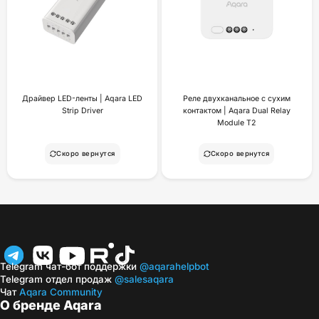
Драйвер LED-ленты | Aqara LED
Реле двухканальное с сухим
Strip Driver
контактом | Aqara Dual Relay
Module T2
Скоро вернутся
Скоро вернутся
Telegram чат-бот поддержки
@aqarahelpbot
Telegram отдел продаж
@salesaqara
Чат
Aqara Community
О бренде Aqara