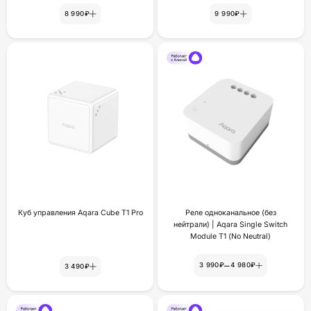
8 990₽
9 990₽
Куб управления Aqara Cube T1 Pro
Реле одноканальное (без
нейтрали) | Aqara Single Switch
Module T1 (No Neutral)
–
3 990₽
4 980₽
3 490₽