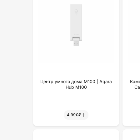
Центр умного дома М100 | Aqara
Каме
Hub M100
Ca
4 990₽