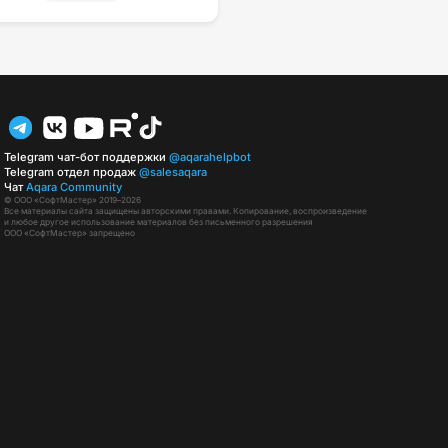
Telegram чат-бот поддержки
@aqarahelpbot
Telegram отдел продаж
@salesaqara
Чат
Aqara Community
© ООО «СофтМастер» 2019–2026
Все материалы сайта защищены авторскими правами. Копирование, воспроизведение
и любое другое использование материалов без письменного разрешения
ООО «СофтМастер» запрещено