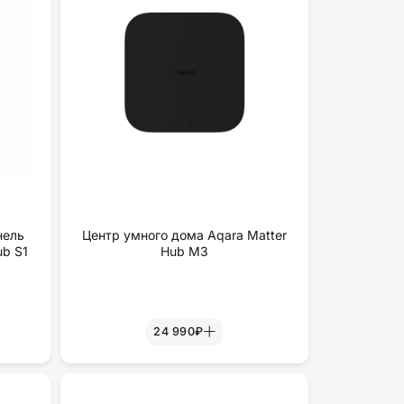
нель
Центр умного дома Aqara Matter
ub S1
Hub M3
24 990₽