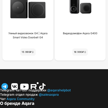
Умный видеозвонок G4 | Aqara
Видеодомофон Aqara G400
Smart Video Doorbell G4
15 990₽
16 990₽
Telegram чат-бот поддержки
@aqarahelpbot
Telegram отдел продаж
@salesaqara
Чат
Aqara Community
О бренде Aqara