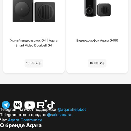
Умный видеозвонок G4 | Aqara
Видеодомофон Aqara G400
Smart Video Doorbell G4
15 990₽
16 990₽
Telegram чат-бот поддержки
@aqarahelpbot
Telegram отдел продаж
@salesaqara
Чат
Aqara Community
О бренде Aqara