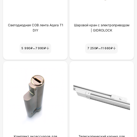
Светодиодная COB лента Aqara T1
Шаровой кран с электроприводом
DIY
| GIDROLOCK
–
–
5 990₽
7 990₽
7 250₽
11 660₽
Комплект аксессуаров для
Телескопический карниз для