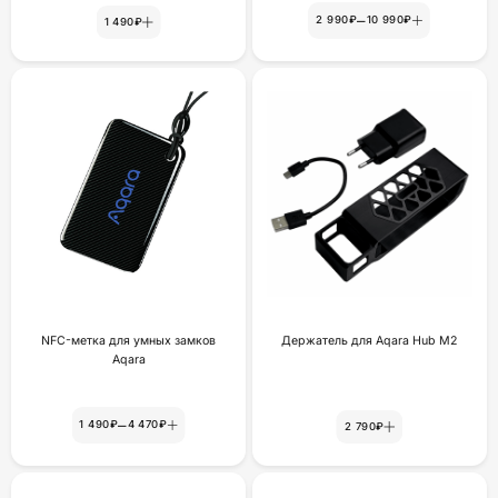
–
2 990₽
10 990₽
1 490₽
NFC-метка для умных замков
Держатель для Aqara Hub M2
Aqara
–
1 490₽
4 470₽
2 790₽