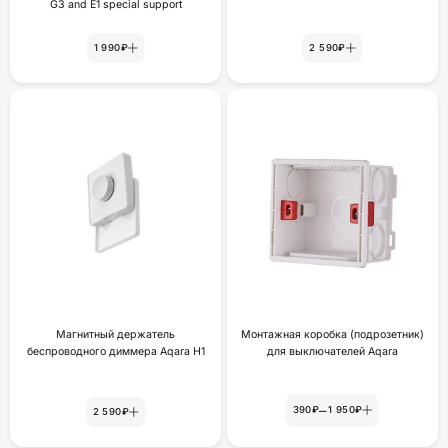
G3 and E1 special support
1 990₽
2 590₽
Магнитный держатель
Монтажная коробка (подрозетник)
беспроводного диммера Aqara H1
для выключателей Aqara
–
390₽
1 950₽
2 590₽