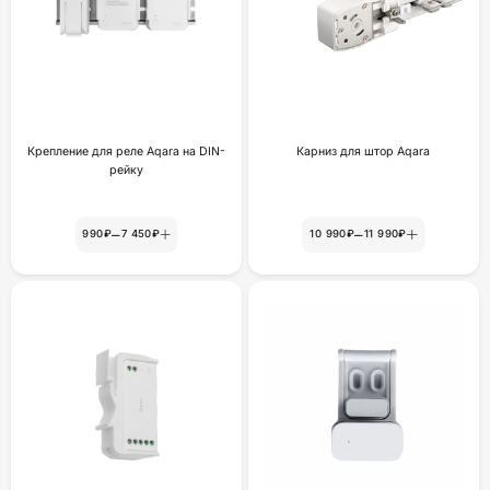
Крепление для реле Aqara на DIN-
Карниз для штор Aqara
рейку
–
–
990₽
7 450₽
10 990₽
11 990₽