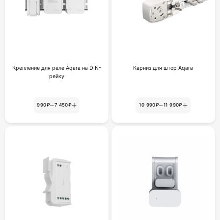
Крепление для реле Aqara на DIN-
Карниз для штор Aqara
рейку
–
–
990₽
7 450₽
10 990₽
11 990₽