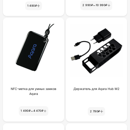
–
2 990₽
10 990₽
1 490₽
NFC-метка для умных замков
Держатель для Aqara Hub M2
Aqara
–
1 490₽
4 470₽
2 790₽