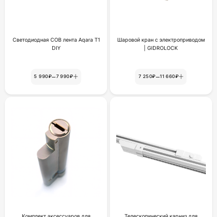
Светодиодная COB лента Aqara T1
Шаровой кран с электроприводом
DIY
| GIDROLOCK
–
–
5 990₽
7 990₽
7 250₽
11 660₽
Комплект аксессуаров для
Телескопический карниз для