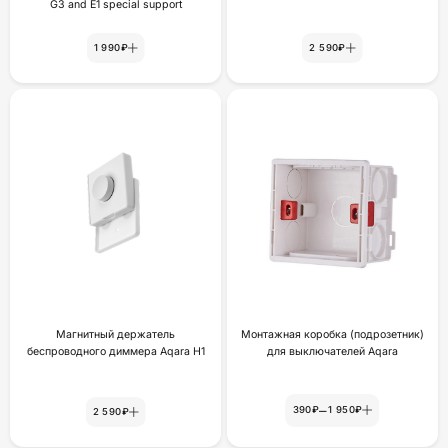
G3 and E1 special support
1 990₽
2 590₽
Магнитный держатель
Монтажная коробка (подрозетник)
беспроводного диммера Aqara H1
для выключателей Aqara
–
390₽
1 950₽
2 590₽