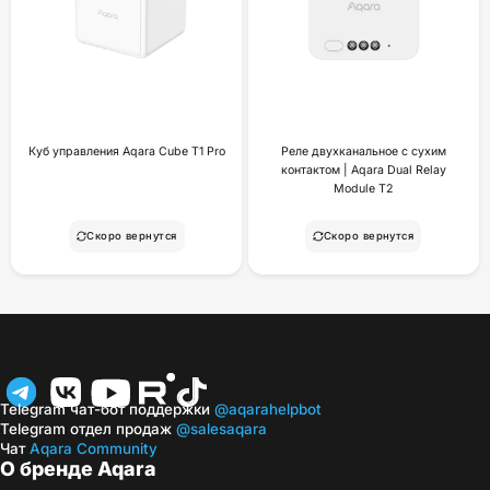
Куб управления Aqara Cube T1 Pro
Реле двухканальное с сухим
контактом | Aqara Dual Relay
Module T2
Скоро вернутся
Скоро вернутся
Telegram чат-бот поддержки
@aqarahelpbot
Telegram отдел продаж
@salesaqara
Чат
Aqara Community
О бренде Aqara