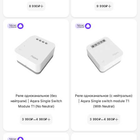
8 990₽
9 990₽
Реле одноканальное (без
Реле одноканальное (с нейтралью)
нейтрали) | Aqara Single Switch
| Aqara Single switch module T1
Module T1 (No Neutral)
(With Neutral)
–
–
3 990₽
4 980₽
3 990₽
4 980₽