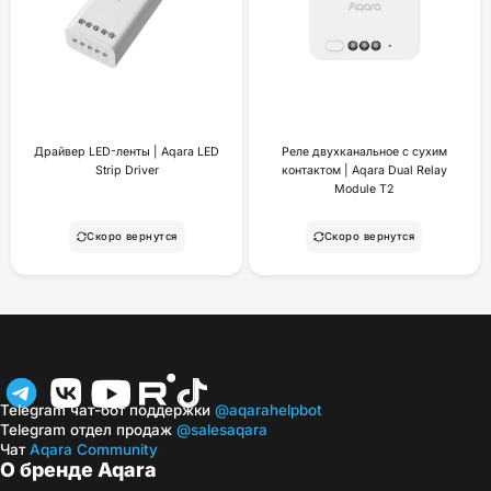
Драйвер LED-ленты | Aqara LED
Реле двухканальное с сухим
Strip Driver
контактом | Aqara Dual Relay
Module T2
Скоро вернутся
Скоро вернутся
Telegram чат-бот поддержки
@aqarahelpbot
Telegram отдел продаж
@salesaqara
Чат
Aqara Community
О бренде Aqara