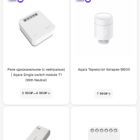
Реле одноканальное (с нейтралью)
Aqara Термостат батареи W600
| Aqara Single switch module T1
(With Neutral)
–
3 990₽
4 980₽
7 990₽