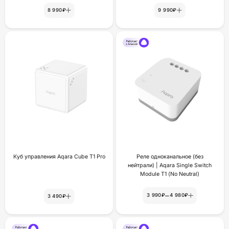
8 990₽
9 990₽
Куб управления Aqara Cube T1 Pro
Реле одноканальное (без
нейтрали) | Aqara Single Switch
Module T1 (No Neutral)
–
3 990₽
4 980₽
3 490₽