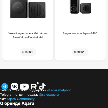
Умный видеозвонок G4 | Aqara
Видеодомофон Aqara G400
Smart Video Doorbell G4
15 990₽
16 990₽
Telegram чат-бот поддержки
@aqarahelpbot
Telegram отдел продаж
@salesaqara
Чат
Aqara Community
О бренде Aqara