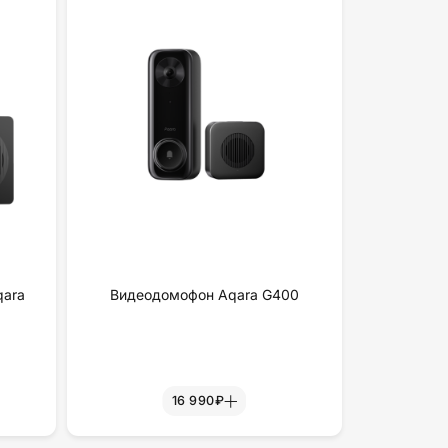
qara
Видеодомофон Aqara G400
16 990₽