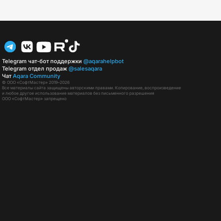
Telegram чат-бот поддержки
@aqarahelpbot
Telegram отдел продаж
@salesaqara
Чат
Aqara Community
© ООО «СофтМастер» 2019–2026
Все материалы сайта защищены авторскими правами. Копирование, воспроизведение
и любое другое использование материалов без письменного разрешения
ООО «СофтМастер» запрещено