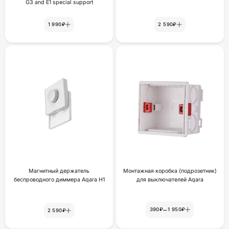
G3 and E1 special support
1 990₽
2 590₽
Магнитный держатель
Монтажная коробка (подрозетник)
беспроводного диммера Aqara H1
для выключателей Aqara
–
390₽
1 950₽
2 590₽