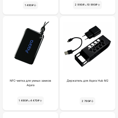
–
2 990₽
10 990₽
1 490₽
NFC-метка для умных замков
Держатель для Aqara Hub M2
Aqara
–
1 490₽
4 470₽
2 790₽