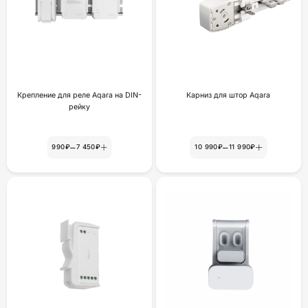
Крепление для реле Aqara на DIN-
Карниз для штор Aqara
рейку
–
–
990₽
7 450₽
10 990₽
11 990₽