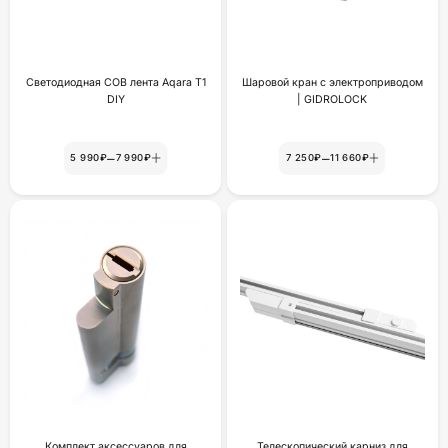
Светодиодная COB лента Aqara T1
Шаровой кран с электроприводом
DIY
| GIDROLOCK
–
–
5 990₽
7 990₽
7 250₽
11 660₽
Комплект аксессуаров для
Телескопический карниз для