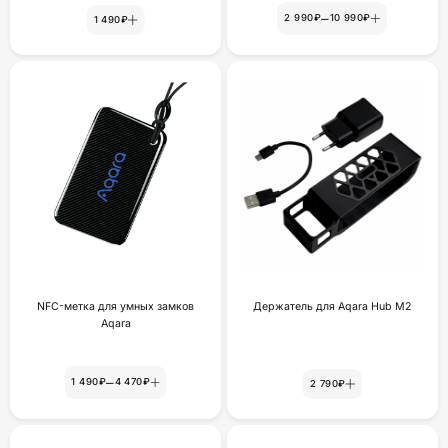
–
2 990₽
10 990₽
1 490₽
NFC-метка для умных замков
Держатель для Aqara Hub M2
Aqara
–
1 490₽
4 470₽
2 790₽