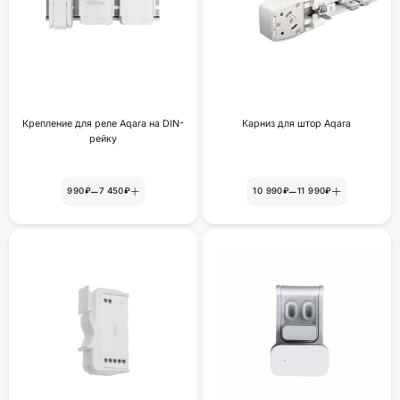
Крепление для реле Aqara на DIN-
Карниз для штор Aqara
рейку
–
–
990₽
7 450₽
10 990₽
11 990₽