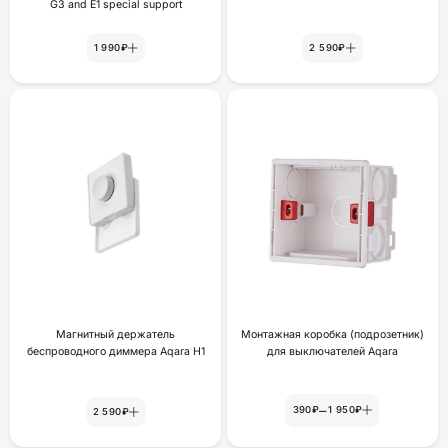
G3 and E1 special support
1 990₽
2 590₽
Магнитный держатель
Монтажная коробка (подрозетник)
беспроводного диммера Aqara H1
для выключателей Aqara
–
390₽
1 950₽
2 590₽