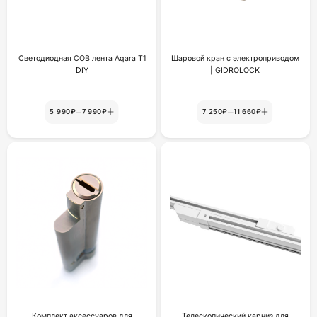
Светодиодная COB лента Aqara T1
Шаровой кран с электроприводом
DIY
| GIDROLOCK
–
–
5 990₽
7 990₽
7 250₽
11 660₽
Комплект аксессуаров для
Телескопический карниз для