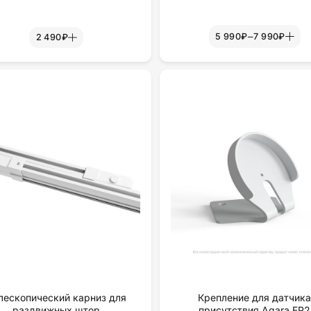
–
5 990₽
7 990₽
2 490₽
лескопический карниз для
Крепление для датчик
раздвижных штор
присутствия Aqara FP2