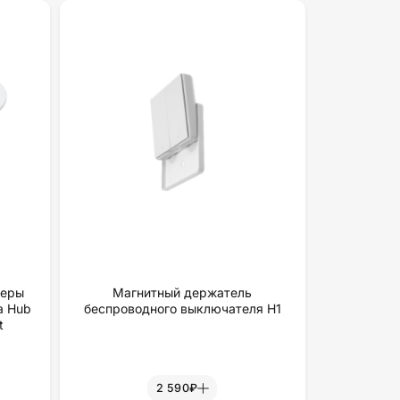
меры
Магнитный держатель
a Hub
беспроводного выключателя H1
t
2 590₽