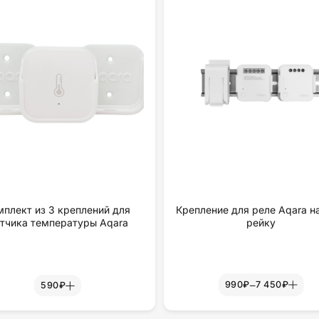
мплект из 3 креплений для
Крепление для реле Aqara н
тчика температуры Aqara
рейку
–
990₽
7 450₽
590₽