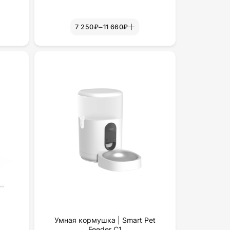
–
7 250₽
11 660₽
а
Умная кормушка | Smart Pet
Feeder C1