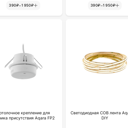
–
–
390₽
1 950₽
390₽
1 950₽
отолочное крепление для
Светодиодная COB лента Aqa
чика присутствия Aqara FP2
DIY