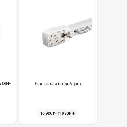
а DIN-
Карниз для штор Aqara
–
10 990₽
11 990₽