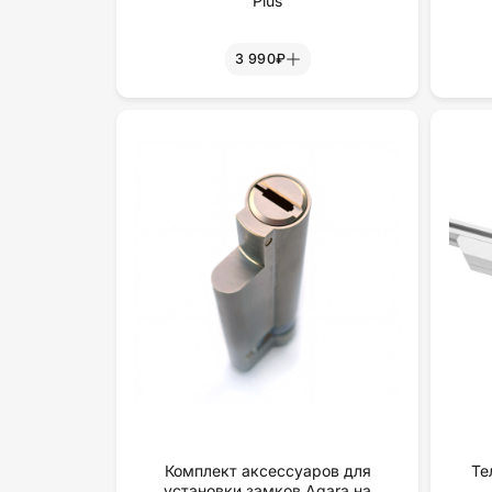
Plus
3 990₽
Комплект аксессуаров для
Те
установки замков Aqara на