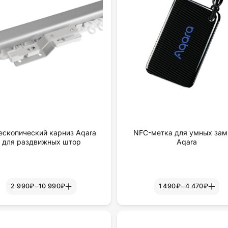
ескопический карниз Aqara
NFC-метка для умных зам
для раздвижных штор
Aqara
–
–
2 990₽
10 990₽
1 490₽
4 470₽