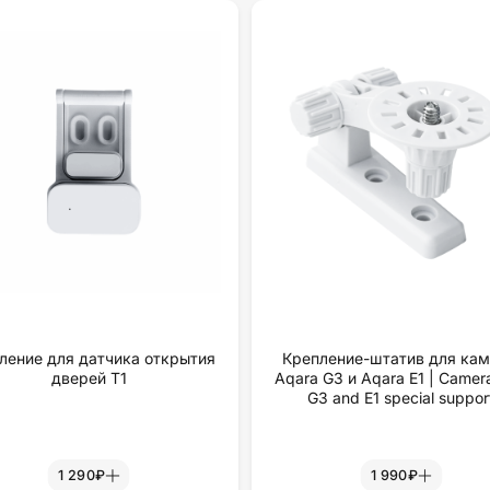
ление для датчика открытия
Крепление-штатив для ка
дверей Т1
Aqara G3 и Aqara E1 | Camer
G3 and E1 special suppor
1 290₽
1 990₽