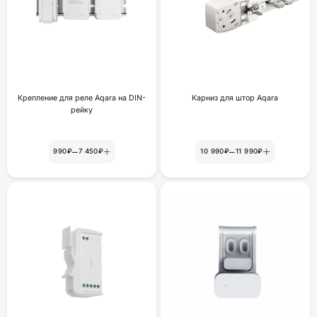
Крепление для реле Aqara на DIN-
Карниз для штор Aqara
рейку
–
–
990₽
7 450₽
10 990₽
11 990₽