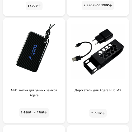
–
2 990₽
10 990₽
1 490₽
NFC-метка для умных замков
Держатель для Aqara Hub M2
Aqara
–
1 490₽
4 470₽
2 790₽