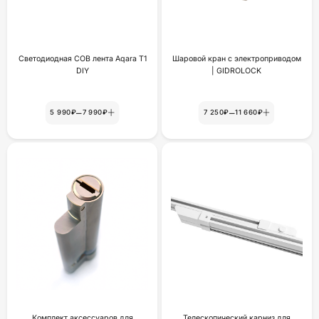
Светодиодная COB лента Aqara T1
Шаровой кран с электроприводом
DIY
| GIDROLOCK
–
–
5 990₽
7 990₽
7 250₽
11 660₽
Комплект аксессуаров для
Телескопический карниз для