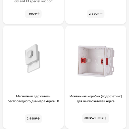
G3 and E1 special support
1 990₽
2 590₽
Магнитный держатель
Монтажная коробка (подрозетник)
беспроводного диммера Aqara H1
для выключателей Aqara
–
390₽
1 950₽
2 590₽