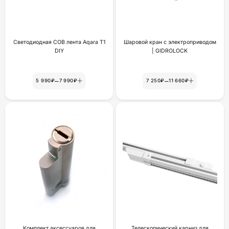
Светодиодная COB лента Aqara T1
Шаровой кран с электроприводом
DIY
| GIDROLOCK
–
–
5 990₽
7 990₽
7 250₽
11 660₽
Комплект аксессуаров для
Телескопический карниз для