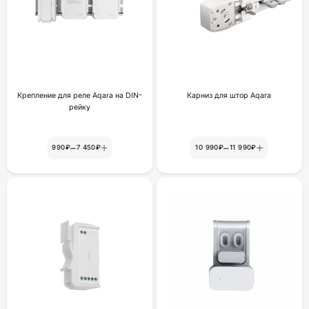
Крепление для реле Aqara на DIN-
Карниз для штор Aqara
рейку
–
–
990₽
7 450₽
10 990₽
11 990₽