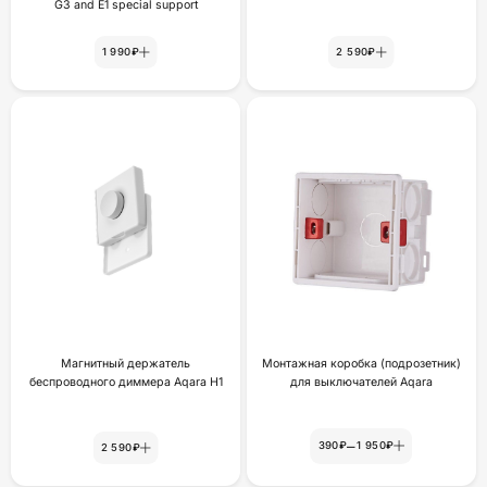
G3 and E1 special support
1 990₽
2 590₽
Магнитный держатель
Монтажная коробка (подрозетник)
беспроводного диммера Aqara H1
для выключателей Aqara
–
390₽
1 950₽
2 590₽