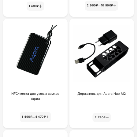
–
2 990₽
10 990₽
1 490₽
NFC-метка для умных замков
Держатель для Aqara Hub M2
Aqara
–
1 490₽
4 470₽
2 790₽