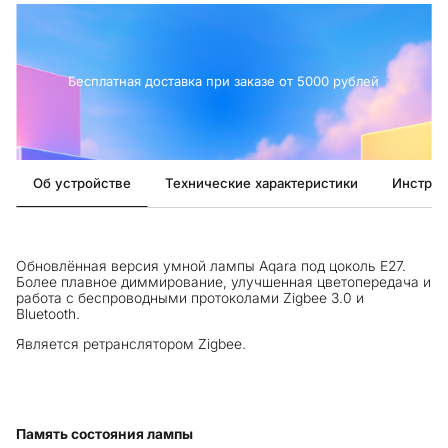
Бесплатная доставка при заказе от 5000 рублей
Об устройстве
Технические характеристики
Инструк
Обновлённая версия умной лампы Aqara под цоколь E27.
Более плавное диммирование, улучшенная цветопередача и
работа с беспроводными протоколами Zigbee 3.0 и
Bluetooth.
Является ретранслятором Zigbee.
Память состояния лампы