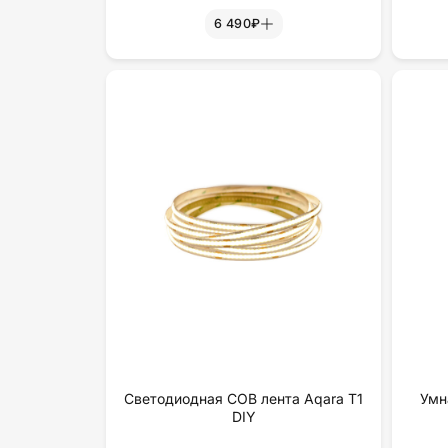
6 490₽
Светодиодная COB лента Aqara T1
Умн
DIY