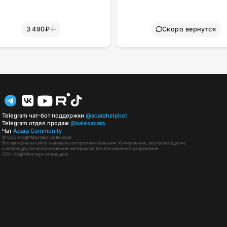
3 490₽
Скоро вернутся
Telegram чат-бот поддержки
@aqarahelpbot
Telegram отдел продаж
@salesaqara
Чат
Aqara Community
© ООО «СофтМастер» 2019–2026
Все материалы сайта защищены авторскими правами. Копирование, воспроизведение
и любое другое использование материалов без письменного разрешения
ООО «СофтМастер» запрещено