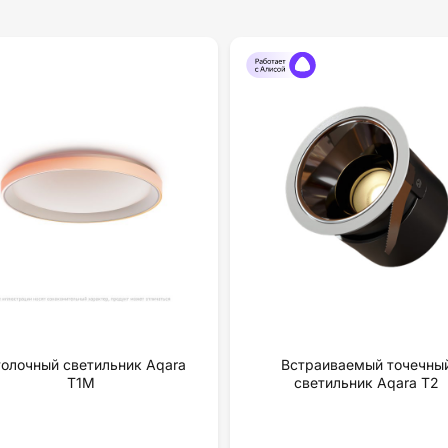
олочный светильник Aqara
Встраиваемый точечны
T1M
светильник Aqara Т2