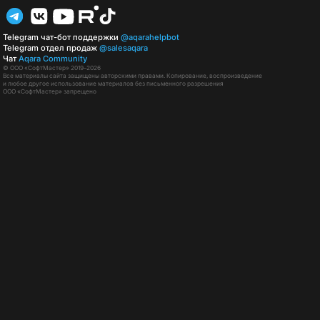
Telegram чат-бот поддержки
@aqarahelpbot
Telegram отдел продаж
@salesaqara
Чат
Aqara Community
© ООО «СофтМастер» 2019–2026
Все материалы сайта защищены авторскими правами. Копирование, воспроизведение
и любое другое использование материалов без письменного разрешения
ООО «СофтМастер» запрещено