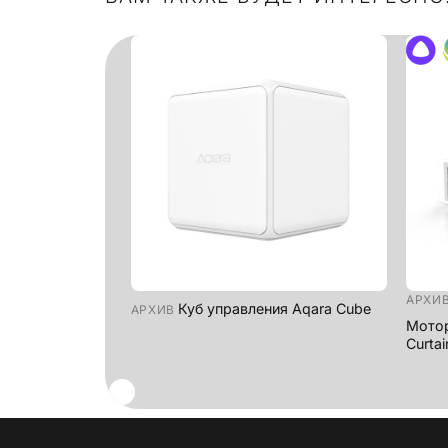
+
+
АРХИ
Куб управления Aqara Cube
АРХИВ
Мотор
Curtai