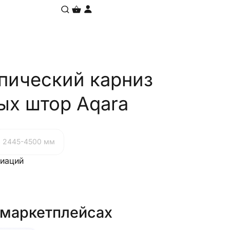
пический карниз
ых штор Aqara
2445-4500 мм
риаций
 маркетплейсах