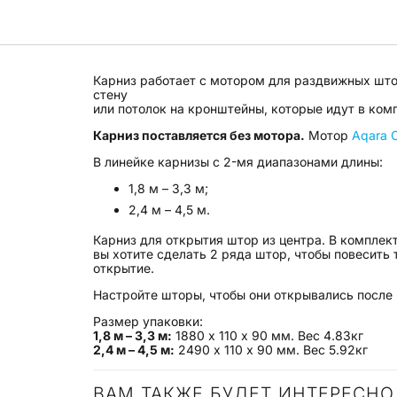
Карниз работает с мотором для раздвижных штор A
стену
или потолок на кронштейны, которые идут в ком
Карниз поставляется без мотора.
Мотор
Aqara C
В линейке карнизы с 2-мя диапазонами длины:
1,8 м – 3,3 м;
2,4 м – 4,5 м.
Карниз для открытия штор из центра. В комплек
вы хотите сделать 2 ряда штор, чтобы повесить
открытие.
Настройте шторы, чтобы они открывались после
Размер упаковки:
1,8 м – 3,3 м:
1880 х 110 х 90 мм. Вес 4.83кг
2,4 м – 4,5 м:
2490 х 110 х 90 мм. Вес 5.92кг
ВАМ ТАКЖЕ БУДЕТ ИНТЕРЕСН