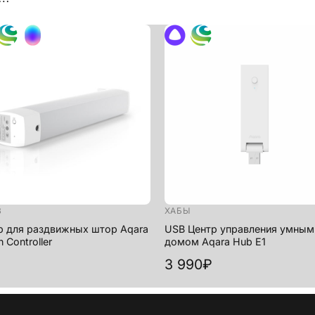
+
В
ХАБЫ
 для раздвижных штор Aqara
USB Центр управления умным
n Controller
домом Aqara Hub E1
3 990₽