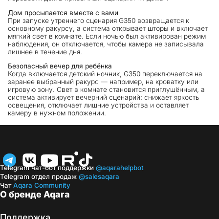
Дом просыпается вместе с вами
При запуске утреннего сценария G350 возвращается к
основному ракурсу, а система открывает шторы и включает
мягкий свет в комнате. Если ночью был активирован режим
наблюдения, он отключается, чтобы камера не записывала
лишнее в течение дня.
Безопасный вечер для ребёнка
Когда включается детский ночник, G350 переключается на
заранее выбранный ракурс — например, на кроватку или
игровую зону. Свет в комнате становится приглушённым, а
система активирует вечерний сценарий: снижает яркость
освещения, отключает лишние устройства и оставляет
камеру в нужном положении.
Telegram чат-бот поддержки
@aqarahelpbot
Telegram отдел продаж
@salesaqara
Чат
Aqara Community
О бренде Aqara
Поддержка