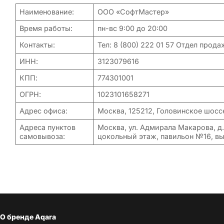
Наименование:
ООО «СофтМастер»
Время работы:
пн-вс 9:00 до 20:00
Контакты:
Тел: 8 (800) 222 01 57 Отдел прод
ИНН:
3123079616
КПП:
774301001
ОГРН:
1023101658271
Адрес офиса:
Москва, 125212, Головинское шоссе
Адреса пунктов
Москва, ул. Адмирала Макарова, д.
самовывоза:
цокольный этаж, павильон №16, выв
О бренде Aqara