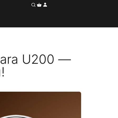
qara U200 —
ы!