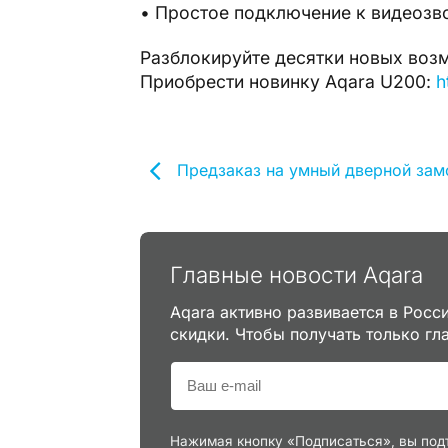
• Простое подключение к видеозв
Разблокируйте десятки новых воз
Приобрести новинку Aqara U200:
h
Предзаказ на умный дверной замо
Главные новости Aqara
Aqara активно развивается в Росс
скидки. Чтобы получать только гл
Нажимая кнопку «Подписаться», вы под