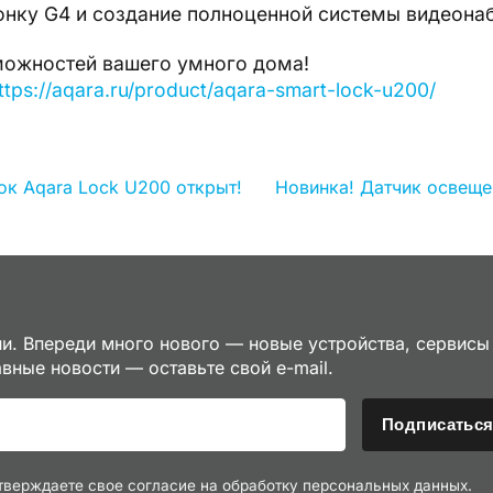
онку G4 и создание полноценной системы видеона
можностей вашего умного дома!
ttps://aqara.ru/product/aqara-smart-lock-u200/
к Aqara Lock U200 открыт!
Новинка! Датчик освещен
ии. Впереди много нового — новые устройства, сервисы
авные новости — оставьте свой e-mail.
Подписатьс
тверждаете свое согласие на обработку персональных данных.