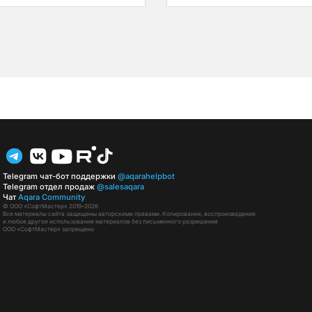
Telegram чат-бот поддержки
@aqarahelpbot
Telegram отдел продаж
@salesaqara
Чат
Aqara Community
© ООО «СофтМастер» 2019–2026
Все материалы сайта защищены авторскими правами. Копирование, воспроизведение
и любое другое использование материалов без письменного разрешения
ООО «СофтМастер» запрещено