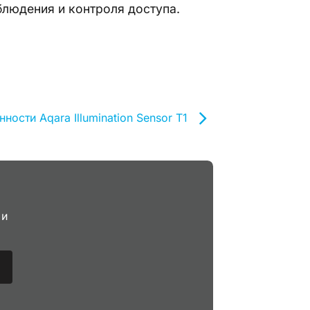
блюдения и контроля доступа.
ности Aqara Illumination Sensor T1
 и
я