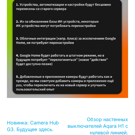
Обзор настенных
Новинка: Camera Hub
выключателей Aqara Н1 с
G3. Будущее здесь.
нулевой линией.