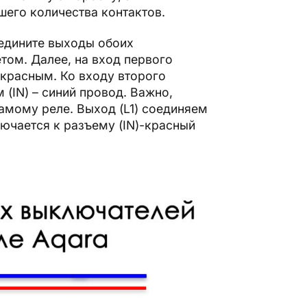
его количества контактов.
оедините выходы обоих
том. Далее, на вход первого
 красным. Ко входу второго
(IN) – синий провод. Важно,
амому реле. Выход (L1) соединяем
лючается к разъему (IN)-красный