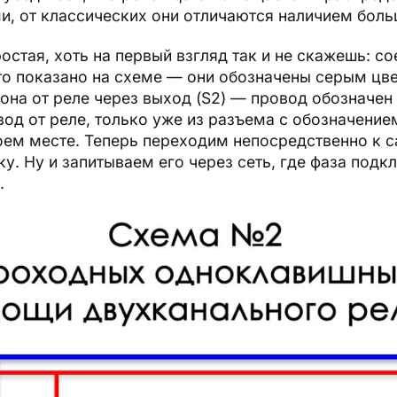
, от классических они отличаются наличием больш
стая, хоть на первый взгляд так и не скажешь: с
о показано на схеме — они обозначены серым цве
она от реле через выход (S2) — провод обозначен
д от реле, только уже из разъема с обозначением 
оем месте. Теперь переходим непосредственно к с
у. Ну и запитываем его через сеть, где фаза подк
.